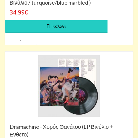
Βινύλιο / turquoise/blue marbled )
34,99€
Καλάθι
Dramachine - Χορός Θανάτου (LP Βινύλιο +
Ενθετο)